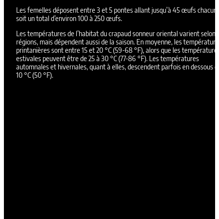
Les femelles déposent entre 3 et 5 pontes allant jusqu’à 45 œufs chacun
soit un total d’environ 100 à 250 œufs.
Les températures de l’habitat du crapaud sonneur oriental varient selon 
régions, mais dépendent aussi de la saison. En moyenne, les températur
printanières sont entre 15 et 20 °C (59-68 °F), alors que les température
estivales peuvent être de 25 à 30 °C (77-86 °F). Les températures
automnales et hivernales, quant à elles, descendent parfois en dessous d
10 °C (50 °F).