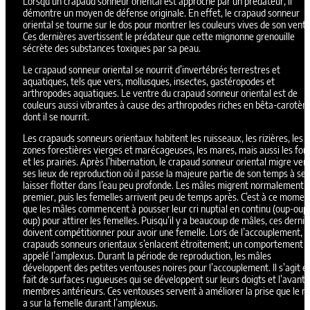
Lorsqu’un crapaud sonneur oriental est approché par un prédateur, il
démontre un moyen de défense originale. En effet, le crapaud sonneur
oriental se tourne sur le dos pour montrer les couleurs vives de son ventr
Ces dernières avertissent le prédateur que cette mignonne grenouille
sécrète des substances toxiques par sa peau.
Le crapaud sonneur oriental se nourrit d’invertébrés terrestres et
aquatiques, tels que vers, mollusques, insectes, gastéropodes et
arthropodes aquatiques. Le ventre du crapaud sonneur oriental est de
couleurs aussi vibrantes à cause des arthropodes riches en bêta-carotèn
dont il se nourrit.
Les crapauds sonneurs orientaux habitent les ruisseaux, les rizières, les
zones forestières vierges et marécageuses, les mares, mais aussi les for
et les prairies. Après l’hibernation, le crapaud sonneur oriental migre ver
ses lieux de reproduction où il passe la majeure partie de son temps à se
laisser flotter dans l’eau peu profonde. Les mâles migrent normalement 
premier, puis les femelles arrivent peu de temps après. C’est à ce momen
que les mâles commencent à pousser leur cri nuptial en continu (oup-oup
oup) pour attirer les femelles. Puisqu’il y a beaucoup de mâles, ces dernie
doivent compétitionner pour avoir une femelle. Lors de l’accouplement, l
crapauds sonneurs orientaux s’enlacent étroitement; un comportement
appelé l’amplexus. Durant la période de reproduction, les mâles
développent des petites ventouses noires pour l’accouplement. Il s’agit e
fait de surfaces rugueuses qui se développent sur leurs doigts et l’avant 
membres antérieurs. Ces ventouses servent à améliorer la prise que le m
a sur la femelle durant l’amplexus.