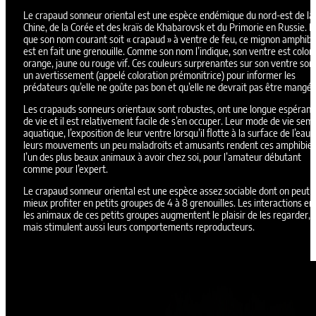
Le crapaud sonneur oriental est une espèce endémique du nord-est de la
Chine, de la Corée et des kraïs de Khabarovsk et du Primorie en Russie. B
que son nom courant soit « crapaud » à ventre de feu, ce mignon amphibi
est en fait une grenouille. Comme son nom l’indique, son ventre est color
orange, jaune ou rouge vif. Ces couleurs surprenantes sur son ventre son
un avertissement (appelé coloration prémonitrice) pour informer les
prédateurs qu’elle ne goûte pas bon et qu’elle ne devrait pas être mangée
Les crapauds sonneurs orientaux sont robustes, ont une longue espéran
de vie et il est relativement facile de s’en occuper. Leur mode de vie semi
aquatique, l’exposition de leur ventre lorsqu’il flotte à la surface de l’eau 
leurs mouvements un peu maladroits et amusants rendent ces amphibie
l’un des plus beaux animaux à avoir chez soi, pour l’amateur débutant
comme pour l’expert.
Le crapaud sonneur oriental est une espèce assez sociable dont on peut
mieux profiter en petits groupes de 4 à 8 grenouilles. Les interactions en
les animaux de ces petits groupes augmentent le plaisir de les regarder,
mais stimulent aussi leurs comportements reproducteurs.