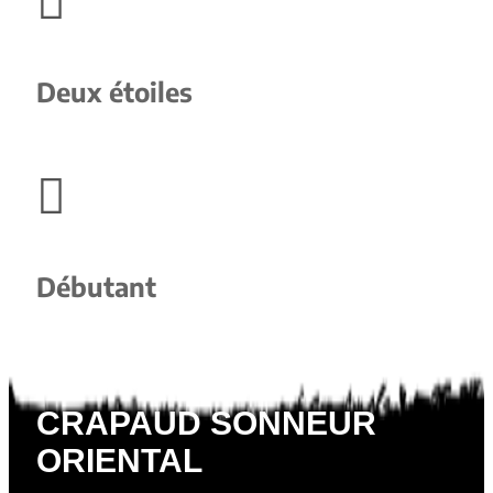

Deux étoiles

Débutant
CRAPAUD SONNEUR
ORIENTAL