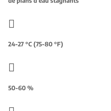
de plans d’eau stagnants

24-27 °C (75-80 °F)

50-60 %