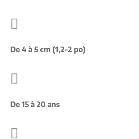

De 4 à 5 cm (1,2-2 po)

De 15 à 20 ans
