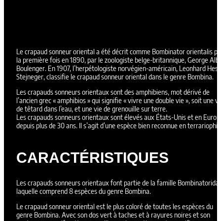
Le crapaud sonneur oriental a été décrit comme Bombinator orientalis p
la première fois en 1890, par le zoologiste belge-britannique, George Alb
Boulenger. En 1907, l’herpétologiste norvégien-américain, Leonhard Hess
Stejneger, classifie le crapaud sonneur oriental dans le genre Bombina.
Les crapauds sonneurs orientaux sont des amphibiens, mot dérivé de
l’ancien grec « amphibios » qui signifie « vivre une double vie », soit une vi
de têtard dans l’eau, et une vie de grenouille sur terre.
Les crapauds sonneurs orientaux sont élevés aux États-Unis et en Europ
depuis plus de 30 ans. Il s’agit d’une espèce bien reconnue en terrariophili
CARACTÉRISTIQUES
Les crapauds sonneurs orientaux font partie de la famille Bombinatorida
laquelle comprend 8 espèces du genre Bombina.
Le crapaud sonneur oriental est le plus coloré de toutes les espèces du
genre Bombina. Avec son dos vert à taches et à rayures noires et son