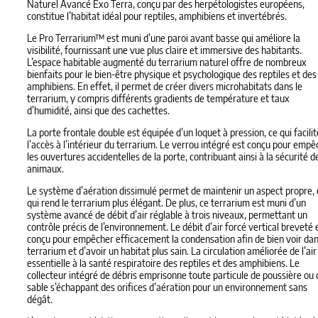
Naturel Avancé Exo Terra, conçu par des herpétologistes européens,
constitue l’habitat idéal pour reptiles, amphibiens et invertébrés.
Le Pro Terrarium™ est muni d’une paroi avant basse qui améliore la
visibilité, fournissant une vue plus claire et immersive des habitants.
L’espace habitable augmenté du terrarium naturel offre de nombreux
bienfaits pour le bien-être physique et psychologique des reptiles et des
amphibiens. En effet, il permet de créer divers microhabitats dans le
terrarium, y compris différents gradients de température et taux
d’humidité, ainsi que des cachettes.
La porte frontale double est équipée d’un loquet à pression, ce qui facilit
l’accès à l’intérieur du terrarium. Le verrou intégré est conçu pour empê
les ouvertures accidentelles de la porte, contribuant ainsi à la sécurité d
animaux.
Le système d’aération dissimulé permet de maintenir un aspect propre, 
qui rend le terrarium plus élégant. De plus, ce terrarium est muni d’un
système avancé de débit d’air réglable à trois niveaux, permettant un
contrôle précis de l’environnement. Le débit d’air forcé vertical breveté 
conçu pour empêcher efficacement la condensation afin de bien voir dan
terrarium et d’avoir un habitat plus sain. La circulation améliorée de l’air
essentielle à la santé respiratoire des reptiles et des amphibiens. Le
collecteur intégré de débris emprisonne toute particule de poussière ou 
sable s’échappant des orifices d’aération pour un environnement sans
dégât.