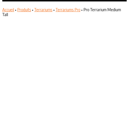
Accueil
•
Produits
•
Terrariums
•
Terrariums Pro
•
Pro Terrarium Medium
Tall