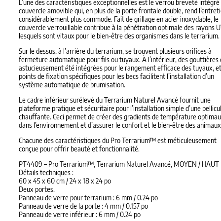
L’une des caractéristiques exceptionnelles est le verrou breveté intégré
couvercle amovible qui, en plus de la porte frontale double, rend l’entret
considérablement plus commode. Fait de grillage en acier inoxydable, le
couvercle verrouillable contribue à la pénétration optimale des rayons 
lesquels sont vitaux pour le bien-être des organismes dans le terrarium.
Sur le dessus, à l’arrière du terrarium, se trouvent plusieurs orifices à
fermeture automatique pour fils ou tuyaux. À l’intérieur, des gouttières
astucieusement été intégrées pour le rangement efficace des tuyaux, et
points de fixation spécifiques pour les becs facilitent l’installation d’un
système automatique de brumisation.
Le cadre inférieur surélevé du Terrarium Naturel Avancé fournit une
plateforme pratique et sécuritaire pour l’installation simple d’une pellicu
chauffante. Ceci permet de créer des gradients de température optima
dans l’environnement et d’assurer le confort et le bien-être des animaux
Chacune des caractéristiques du Pro Terrarium™ est méticuleusement
conçue pour offrir beauté et fonctionnalité.
PT4409 – Pro Terrarium™, Terrarium Naturel Avancé, MOYEN / HAUT
Détails techniques :
60 x 45 x 60 cm / 24 x 18 x 24 po
Deux portes.
Panneau de verre pour terrarium : 6 mm / 0.24 po
Panneau de verre de la porte : 4 mm / 0.157 po
Panneau de verre inférieur : 6 mm / 0.24 po