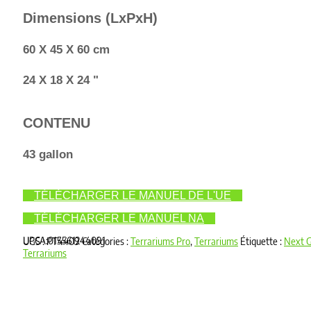
Dimensions (LxPxH)
60 X 45 X 60 cm
24 X 18 X 24 "
CONTENU
43 gallon
TÉLÉCHARGER LE MANUEL DE L'UE
TÉLÉCHARGER LE MANUEL NA
UPCA:015561244091
UGS :
PT4409
Catégories :
Terrariums Pro
,
Terrariums
Étiquette :
Next 
Terrariums