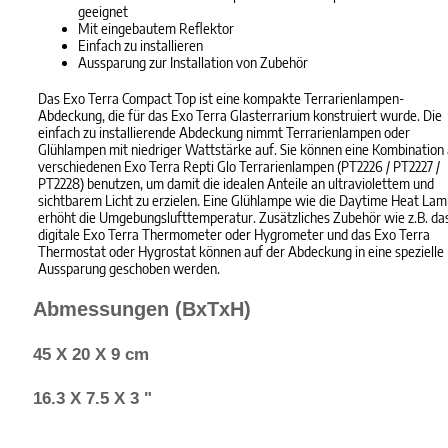
geeignet
Mit eingebautem Reflektor
Einfach zu installieren
Aussparung zur Installation von Zubehör
Das Exo Terra Compact Top ist eine kompakte Terrarienlampen-
Abdeckung, die für das Exo Terra Glasterrarium konstruiert wurde. Die
einfach zu installierende Abdeckung nimmt Terrarienlampen oder
Glühlampen mit niedriger Wattstärke auf. Sie können eine Kombination
verschiedenen Exo Terra Repti Glo Terrarienlampen (PT2226 / PT2227 /
PT2228) benutzen, um damit die idealen Anteile an ultraviolettem und
sichtbarem Licht zu erzielen. Eine Glühlampe wie die Daytime Heat La
erhöht die Umgebungslufttemperatur. Zusätzliches Zubehör wie z.B. da
digitale Exo Terra Thermometer oder Hygrometer und das Exo Terra
Thermostat oder Hygrostat können auf der Abdeckung in eine spezielle
Aussparung geschoben werden.
Abmessungen (BxTxH)
45 X 20 X 9 cm
16.3 X 7.5 X 3 "