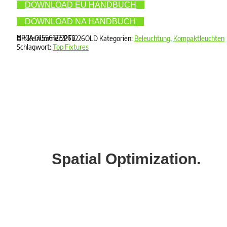
DOWNLOAD EU HANDBUCH
DOWNLOAD NA HANDBUCH
UPCA:015561222266
Artikelnummer:
PT2226OLD
Kategorien:
Beleuchtung
,
Kompaktleuchten
Schlagwort:
Top Fixtures
Spatial Optimization.