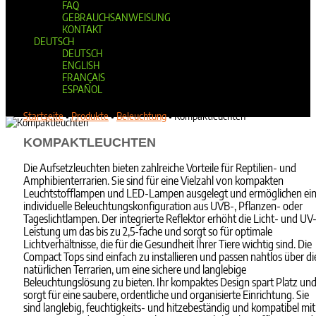
FAQ
GEBRAUCHSANWEISUNG
KONTAKT
DEUTSCH
DEUTSCH
ENGLISH
FRANÇAIS
ESPAÑOL
Seite wählen
Startseite
•
Produkte
•
Beleuchtung
•
Kompaktleuchten
KOMPAKTLEUCHTEN
Die Aufsetzleuchten bieten zahlreiche Vorteile für Reptilien- und
Amphibienterrarien. Sie sind für eine Vielzahl von kompakten
Leuchtstofflampen und LED-Lampen ausgelegt und ermöglichen ei
individuelle Beleuchtungskonfiguration aus UVB-, Pflanzen- oder
Tageslichtlampen. Der integrierte Reflektor erhöht die Licht- und UV
Leistung um das bis zu 2,5-fache und sorgt so für optimale
Lichtverhältnisse, die für die Gesundheit Ihrer Tiere wichtig sind. Die
Compact Tops sind einfach zu installieren und passen nahtlos über di
natürlichen Terrarien, um eine sichere und langlebige
Beleuchtungslösung zu bieten. Ihr kompaktes Design spart Platz un
sorgt für eine saubere, ordentliche und organisierte Einrichtung. Sie
sind langlebig, feuchtigkeits- und hitzebeständig und kompatibel mit