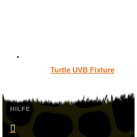
Turtle UVB Fixture
HILFE
