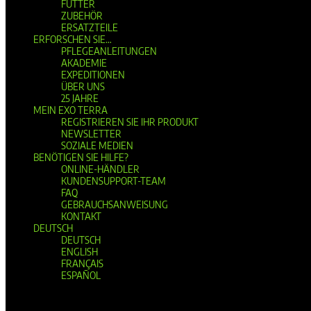
FUTTER
ZUBEHÖR
ERSATZTEILE
ERFORSCHEN SIE…
PFLEGEANLEITUNGEN
AKADEMIE
EXPEDITIONEN
ÜBER UNS
25 JAHRE
MEIN EXO TERRA
REGISTRIEREN SIE IHR PRODUKT
NEWSLETTER
SOZIALE MEDIEN
BENÖTIGEN SIE HILFE?
ONLINE-HÄNDLER
KUNDENSUPPORT-TEAM
FAQ
GEBRAUCHSANWEISUNG
KONTAKT
DEUTSCH
DEUTSCH
ENGLISH
FRANÇAIS
ESPAÑOL
Seite wählen