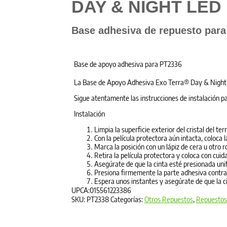
DAY & NIGHT LE
Base adhesiva de repuesto para
Base de apoyo adhesiva para PT2336
La Base de Apoyo Adhesiva Exo Terra® Day & Night 
Sigue atentamente las instrucciones de instalación p
Instalación
Limpia la superficie exterior del cristal del terr
Con la película protectora aún intacta, coloca 
Marca la posición con un lápiz de cera u otro r
Retira la película protectora y coloca con cu
Asegúrate de que la cinta esté presionada unif
Presiona firmemente la parte adhesiva contra 
Espera unos instantes y asegúrate de que la c
UPCA:015561223386
SKU:
PT2338
Categorías:
Otros Repuestos
,
Repuestos