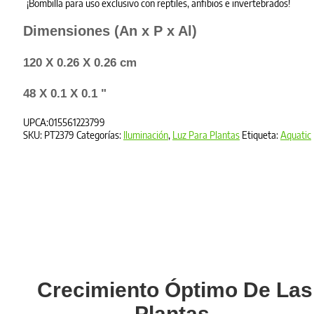
¡Bombilla para uso exclusivo con reptiles, anfibios e invertebrados!
Dimensiones (
An x P x Al
)
120 X 0.26 X 0.26 cm
48 X 0.1 X 0.1 "
UPCA:015561223799
SKU:
PT2379
Categorías:
Iluminación
,
Luz Para Plantas
Etiqueta:
Aquatic
Crecimiento Óptimo De Las
Plantas.