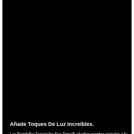
Añade Toques De Luz Increíbles.
Las Bombillas Especiales Exo Terra® añaden acentos geniales a tu